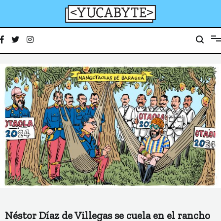
Ir
al
contenido
YucaByte
Medio de prensa digital sobre tecnología, activismo, cultura y sociedad
Néstor Díaz de Villegas se cuela en el rancho