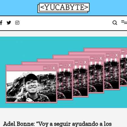
Ir
al
contenido
YucaByte
Medio de prensa digital sobre tecnología, activismo, cultura y sociedad
Adel Bonne: “Voy a seguir ayudando a los