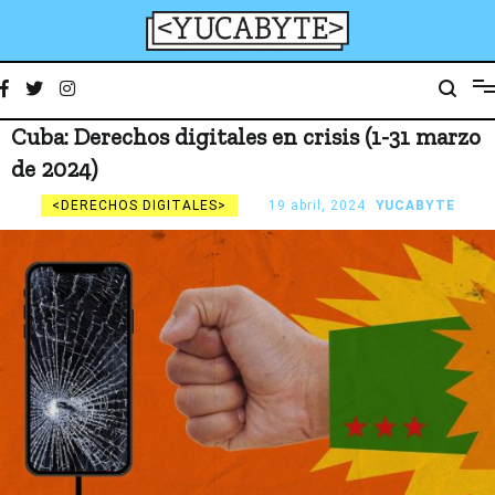
Ir
al
contenido
YucaByte
Medio de prensa digital sobre tecnología, activismo, cultura y sociedad
Cuba: Derechos digitales en crisis (1-31 marzo
de 2024)
DERECHOS DIGITALES
19 abril, 2024
YUCABYTE