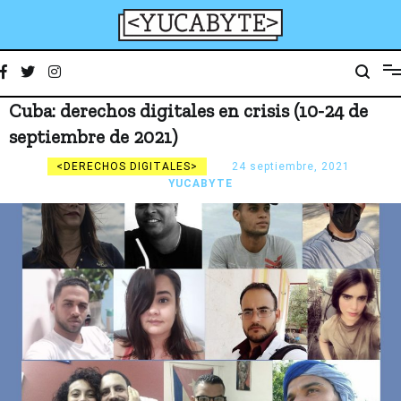
Ir
al
contenido
YucaByte
Medio de prensa digital sobre tecnología, activismo, cultura y sociedad
Cuba: derechos digitales en crisis (10-24 de
septiembre de 2021)
DERECHOS DIGITALES
24 septiembre, 2021
YUCABYTE