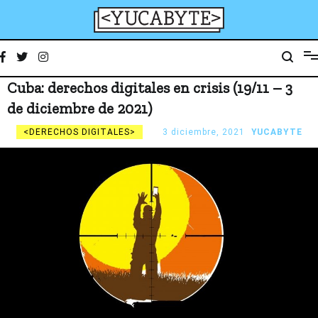
Ir
al
contenido
YucaByte
Medio de prensa digital sobre tecnología, activismo, cultura y sociedad
Cuba: derechos digitales en crisis (19/11 – 3
de diciembre de 2021)
DERECHOS DIGITALES
3 diciembre, 2021
YUCABYTE