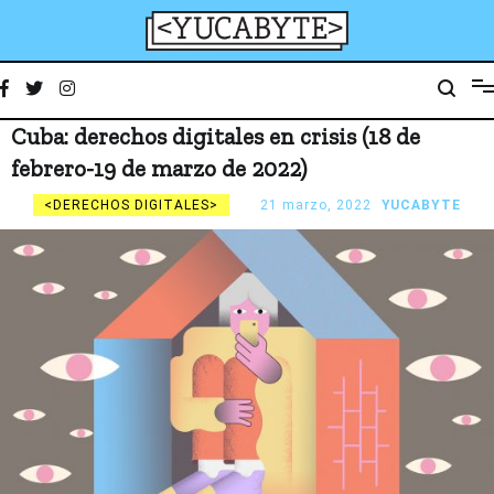
Ir
al
contenido
YucaByte
Medio de prensa digital sobre tecnología, activismo, cultura y sociedad
Cuba: derechos digitales en crisis (18 de
febrero-19 de marzo de 2022)
DERECHOS DIGITALES
21 marzo, 2022
YUCABYTE