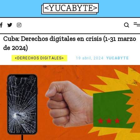
Ir
al
contenido
YucaByte
Medio de prensa digital sobre tecnología, activismo, cultura y sociedad
Cuba: Derechos digitales en crisis (1-31 marzo
de 2024)
DERECHOS DIGITALES
19 abril, 2024
YUCABYTE