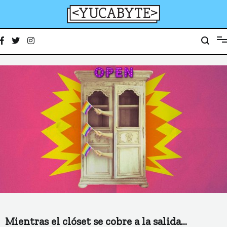
Ir
al
contenido
YucaByte
Medio de prensa digital sobre tecnología, activismo, cultura y sociedad
Mientras el clóset se cobre a la salida…