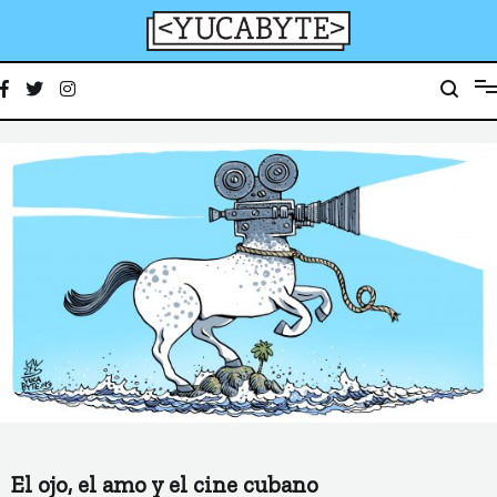
Ir
al
contenido
YucaByte
Medio de prensa digital sobre tecnología, activismo, cultura y sociedad
El ojo, el amo y el cine cubano