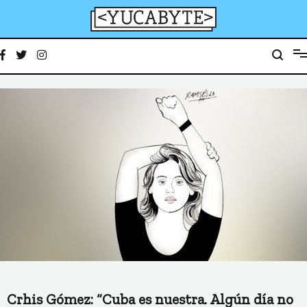
Ir
al
contenido
YucaByte
Medio de prensa digital sobre tecnología, activismo, cultura y sociedad
Crhis Gómez: “Cuba es nuestra. Algún día no