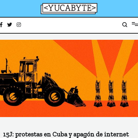
Ir
al
contenido
YucaByte
Medio de prensa digital sobre tecnología, activismo, cultura y sociedad
15J: protestas en Cuba y apagón de internet