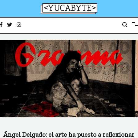
Ir
al
contenido
YucaByte
Medio de prensa digital sobre tecnología, activismo, cultura y sociedad
Ángel Delgado: el arte ha puesto a reflexionar