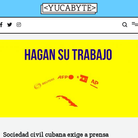
Ir
al
contenido
YucaByte
Medio de prensa digital sobre tecnología, activismo, cultura y sociedad
Sociedad civil cubana exige a prensa