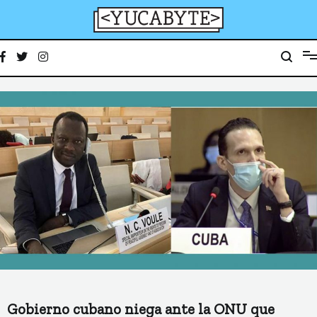
Ir
al
contenido
YucaByte
Medio de prensa digital sobre tecnología, activismo, cultura y sociedad
Gobierno cubano niega ante la ONU que